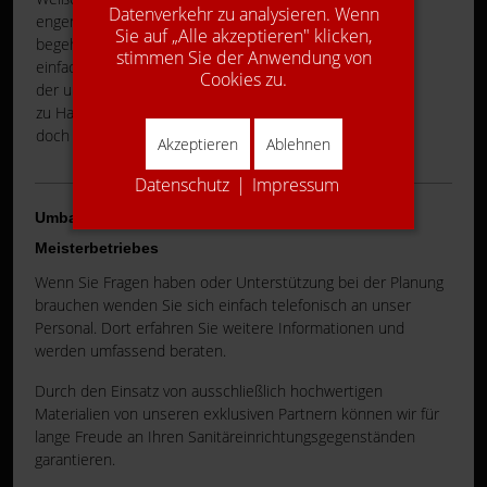
Datenverkehr zu analysieren. Wenn
engen Dusche, eine große
Sie auf „Alle akzeptieren" klicken,
begehbare Dusche oder
stimmen Sie der Anwendung von
einfach einen Whirlpool anstatt
Cookies zu.
der unbequemen Badewanne
zu Hause zu haben…das wäre
doch was.
Akzeptieren
Ablehnen
Datenschutz
|
Impressum
Umbau gehört in die Hand eines zertifizierten
Meisterbetriebes
Wenn Sie Fragen haben oder Unterstützung bei der Planung
brauchen wenden Sie sich einfach telefonisch an unser
Personal. Dort erfahren Sie weitere Informationen und
werden umfassend beraten.
Durch den Einsatz von ausschließlich hochwertigen
Materialien von unseren exklusiven Partnern können wir für
lange Freude an Ihren Sanitäreinrichtungsgegenständen
garantieren.