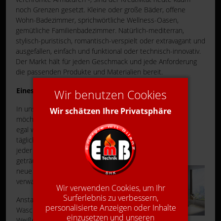
noch Grenzen gesetzt. Kleine oder große Bäder, offene
Wohn-Badezimmer, sprichwörtliche Wellness-Oasen,
gemütliche Familienbadezimmer. Natürlich-mediterran,
stylisch-puristisch, romantisch-verspielt oder extravagant und
ausgefallen, einfach und funktional oder technisch-innovativ.
Der Markt hält für jeden Geschmack und jede Anforderung
die passenden Produkte und Materialien bereit.
Eines ist sicher
Wir benutzen Cookies
In unserem Badezimmer
Wir schätzen Ihre Privatsphäre
möchten wir uns wohlfühlen,
egal wie viel Zeit wir darin
täglich verbringen. Hat nicht
jeder vielleicht einmal davon
geträumt sein altes Bad in eine
neue schöne Wohlfühloase zu
verwandeln?
Wir verwenden Cookies, um Ihr
Surferlebnis zu verbessern,
Anstatt dem alten grünen
personalisierte Anzeigen oder Inhalte
Waschbecken, ein modernes
einzusetzen und unseren
Weißes, anstatt der kleinen