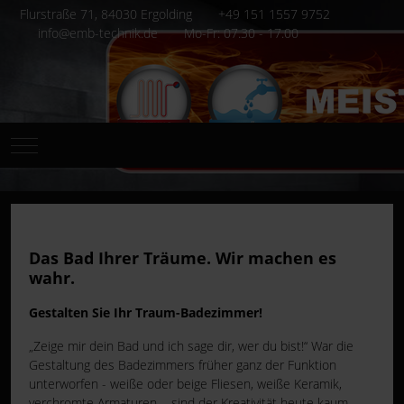
Flurstraße 71, 84030 Ergolding
+49 151 1557 9752
info@emb-technik.de
Mo-Fr: 07.30 - 17.00
Mobile Menu Toggle
Das Bad Ihrer Träume. Wir machen es
wahr.
Gestalten Sie Ihr Traum-Badezimmer!
„Zeige mir dein Bad und ich sage dir, wer du bist!“ War die
Gestaltung des Badezimmers früher ganz der Funktion
unterworfen - weiße oder beige Fliesen, weiße Keramik,
verchromte Armaturen -, sind der Kreativität heute kaum