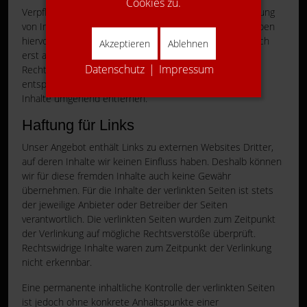
Cookies zu.
Verpflichtungen zur Entfernung oder Sperrung der Nutzung
von Informationen nach den allgemeinen Gesetzen bleiben
hiervon unberührt. Eine diesbezügliche Haftung ist jedoch
Akzeptieren
Ablehnen
erst ab dem Zeitpunkt der Kenntnis einer konkreten
Datenschutz
|
Impressum
Rechtsverletzung möglich. Bei Bekanntwerden von
entsprechenden Rechtsverletzungen werden wir diese
Inhalte umgehend entfernen.
Haftung für Links
Unser Angebot enthält Links zu externen Websites Dritter,
auf deren Inhalte wir keinen Einfluss haben. Deshalb können
wir für diese fremden Inhalte auch keine Gewähr
übernehmen. Für die Inhalte der verlinkten Seiten ist stets
der jeweilige Anbieter oder Betreiber der Seiten
verantwortlich. Die verlinkten Seiten wurden zum Zeitpunkt
der Verlinkung auf mögliche Rechtsverstöße überprüft.
Rechtswidrige Inhalte waren zum Zeitpunkt der Verlinkung
nicht erkennbar.
Eine permanente inhaltliche Kontrolle der verlinkten Seiten
ist jedoch ohne konkrete Anhaltspunkte einer