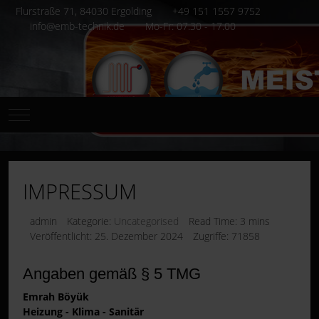
Flurstraße 71, 84030 Ergolding
+49 151 1557 9752
info@emb-technik.de
Mo-Fr: 07.30 - 17.00
Mobile Menu Toggle
IMPRESSUM
admin
Kategorie:
Uncategorised
Read Time: 3 mins
Veröffentlicht: 25. Dezember 2024
Zugriffe: 71858
Angaben gemäß § 5 TMG
Emrah Böyük
Heizung - Klima - Sanitär