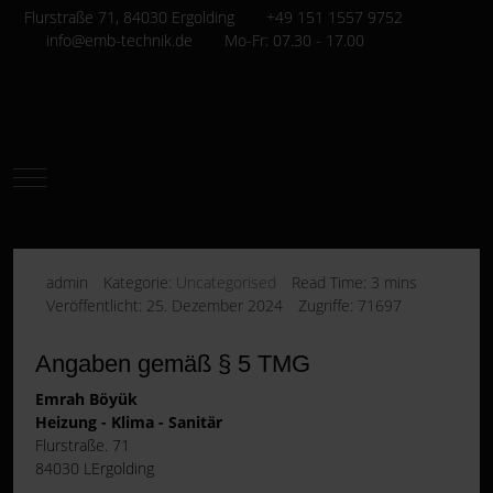
Flurstraße 71, 84030 Ergolding
+49 151 1557 9752
info@emb-technik.de
Mo-Fr: 07.30 - 17.00
Mobile Menu Toggle
admin
Kategorie:
Uncategorised
Read Time: 3 mins
Veröffentlicht: 25. Dezember 2024
Zugriffe: 71697
Angaben gemäß § 5 TMG
Emrah Böyük
Heizung - Klima - Sanitär
Flurstraße. 71
84030 LErgolding